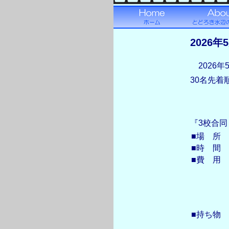
2026年
2026年
30名先
『3校合
■場 所
■時 間
■費 用
■持ち物