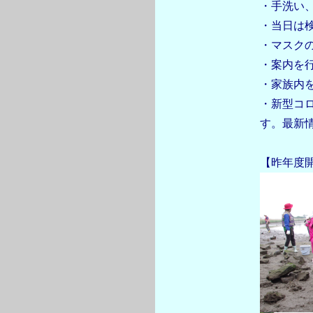
・手洗い
・当日は
・マスク
・案内を
・家族内
・新型コ
す。最新
【昨年度