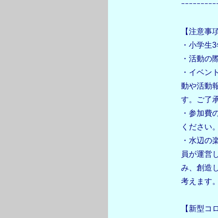
ｰｰｰｰｰｰｰｰｰ
【注意事
・小学生
・活動の
・イベン
動や活動
す。ご了
・参加費
ください
・水辺の
員が運営
み、創造
考えます
【新型コ