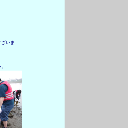
ございま
い。