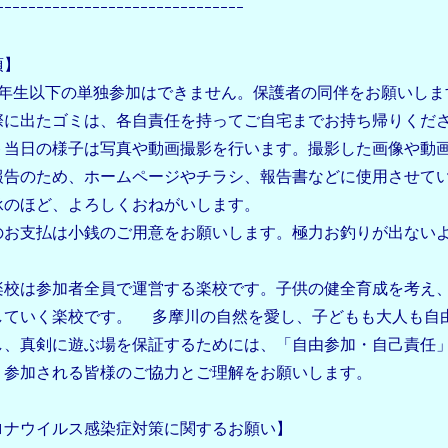
ｰｰｰｰｰｰｰｰｰｰｰｰｰｰｰｰｰｰｰｰｰｰｰｰｰｰｰｰｰｰｰ
項】
3年生以下の単独参加はできません。保護者の同伴をお願いしま
際に出たゴミは、各自責任を持ってご自宅までお持ち帰りくだ
ト当日の様子は写真や動画撮影を行います。撮影した画像や動
報告のため、ホームページやチラシ、報告書などに使用させて
承のほど、よろしくおねがいします。
のお支払は小銭のご用意をお願いします。極力お釣りが出ない
。
楽校は参加者全員で運営する楽校です。子供の健全育成を考え
していく楽校です。 多摩川の自然を愛し、子どもも大人も自
し、真剣に遊ぶ場を保証するためには、「自由参加・自己責任
。参加される皆様のご協力とご理解をお願いします。
ロナウイルス感染症対策に関するお願い】