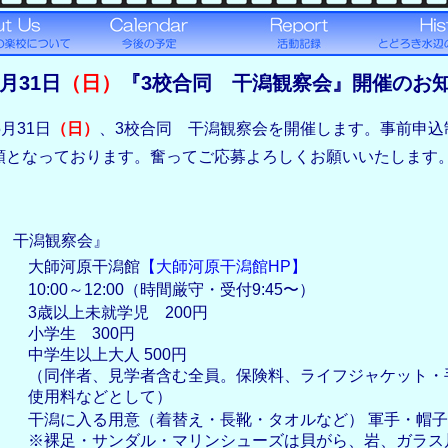
5月31日
（日）
『3校合同 干潟観察会』開催のお
5月31日
（日）
、3校合同 干潟観察会を開催します。事前申込
着順となっております。奮ってご応募よろしくお願いいたします
同 干潟観察会』
大師河原干潟館
【大師河原干潟館HP】
10:00～12:00（時間厳守・受付9:45〜）
3歳以上未就学児 200円
小学生 300円
中学生以上大人 500円
（同伴者、見学者含む全員。保険料、ライフジャケット・
使用料などとして）
干潟に入る用意（着替え・長靴・タオルなど） 軍手・帽
※裸足・サンダル・マリンシューズは貝がら、岩、ガラス