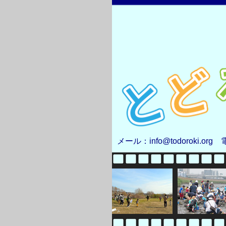
メール：info@todoroki.org 