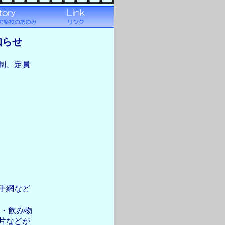
知らせ
制、定員
。
手網など
子・飲み物
片などが