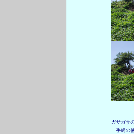
ガサガサ
手網の使