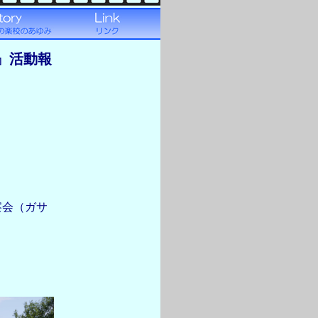
』活動報
察会（ガサ
。