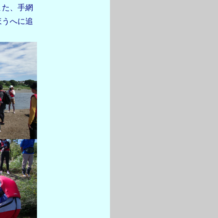
また、手網
ほうへに追