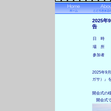
2025年
告
日 時
場 所
参加者
2025年9
ガサ）』
開会式の
開会式で