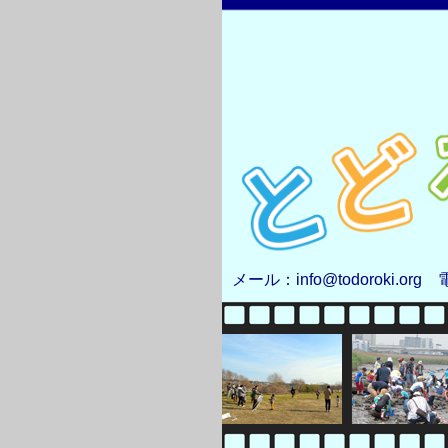
メール：info@todoroki.org 