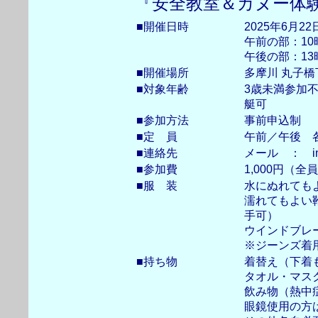
『安全教室＆カヌー体
■開催日時
2025年6月22
午前の部：10
午後の部：13
■開催場所
多摩川 丸子橋
■対象年齢
3歳未満参加
艇可
■参加方法
事前申込制
■定 員
午前／午後 各
■連絡先
メール ： info
■参加費
1,000円（
■服 装
水にぬれても
濡れてもよい
手可）
ウインドブレ
※ジーンズ着
■持ち物
着替え（下着
タオル・マス
飲み物（熱中
眼鏡使用の方