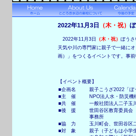
2022年11月3日
（木・祝）
ぼ
2022年11月3日
（木・祝）
ぼうさ
天気や川の専門家に親子で一緒にオ
画）」をつくるイベントです。事前
【イベント概要】
■企画名
親子こうざ2022「
■主 催
NPO法人水・防災機
■共 催
一般社団法人二子玉
■後 援
世田谷区教育委員会
事務所
■協 力
玉川町会、世田谷区
■対 象
親子（子どもは小学生