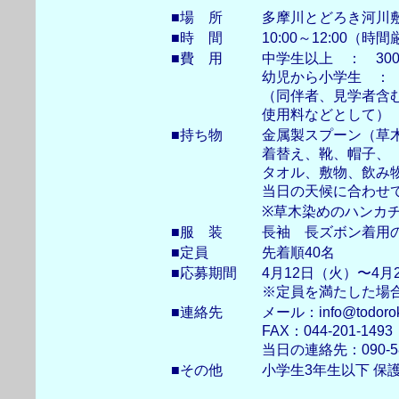
■場 所
多摩川とどろき河川
■時 間
10:00～12:00（時
■費 用
中学生以上 ： 30
幼児から小学生 ： 
（同伴者、見学者含
使用料などとして）
■持ち物
金属製スプーン（草
着替え、靴、帽子、
タオル、敷物、飲み
当日の天候に合わせ
※草木染めのハンカ
■服 装
長袖 長ズボン着用
■定員
先着順40名
■応募期間
4月12日（火）〜4月
※定員を満たした場
■連絡先
メール：info@todoroki
FAX：044-201-1493
当日の連絡先：090-5
■その他
小学生3年生以下 保