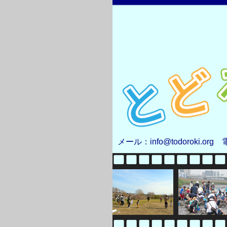
メール：info@todoroki.org 