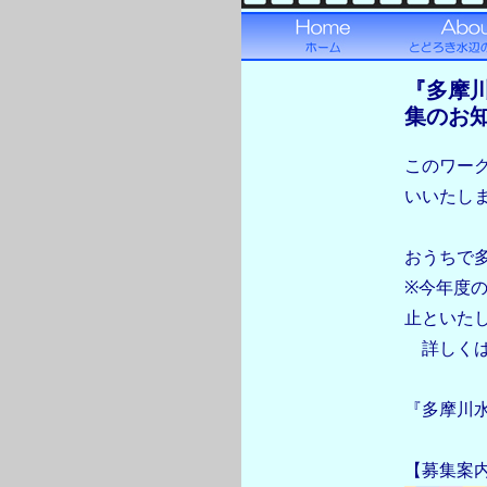
『多摩
集のお
このワー
いいたし
おうちで
※今年度
止といた
詳しくは
『多摩川水
【募集案