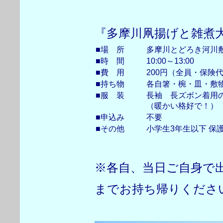
『多摩川凧揚げと雑煮
■場 所
多摩川とどろき河川
■時 間
10:00～13:00
■費 用
200円（全員・保険
■持ち物
各自箸・椀・皿・敷
■服 装
長袖 長ズボン着用
（暖かい格好で！）
■申込み
不要
■その他
小学生3年生以下 保
※各自、当日ご自身で
までお持ち帰りくださ