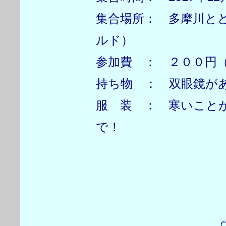
集合場所： 多摩川と
ルド）
参加費 ： ２００円
持ち物 ： 双眼鏡が
服 装 ： 寒いこと
で！