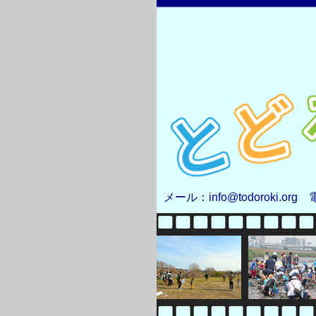
メール：info@todoroki.org 