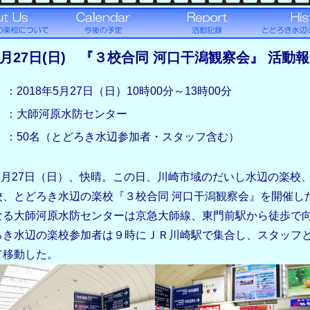
年5月27日(日) 『３校合同 河口干潟観察会』 活動
：2018年5月27日（日）10時00分～13時00分
：大師河原水防センター
：50名（とどろき水辺参加者・スタッフ含む）
5月27日（日）、快晴。この日、川崎市域のだいし水辺の楽校
校、とどろき水辺の楽校『３校合同 河口干潟観察会』を開催し
る大師河原水防センターは京急大師線、東門前駅から徒歩で
ろき水辺の楽校参加者は９時にＪＲ川崎駅で集合し、スタッフ
て移動した。