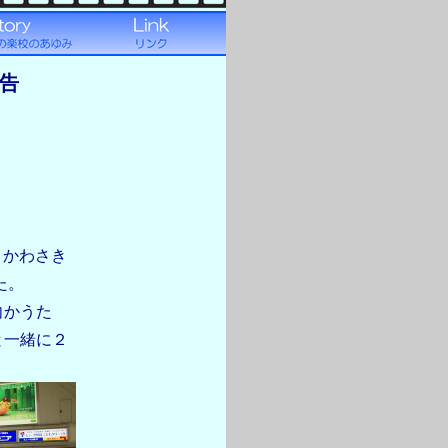
報告
、かわさき
た。
向かうた
と一緒に２