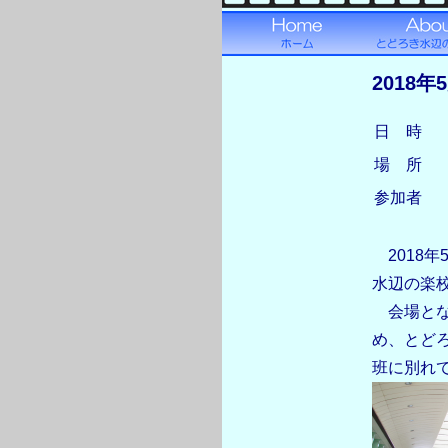
2018
日 時
場 所
参加者
2018年
水辺の楽
会場とな
め、とど
班に別れ