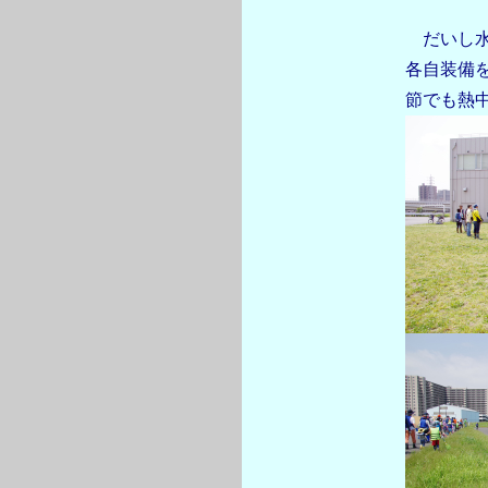
だいし水
各自装備
節でも熱