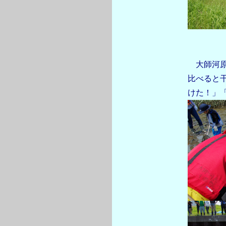
大師河原
比べると
けた！」