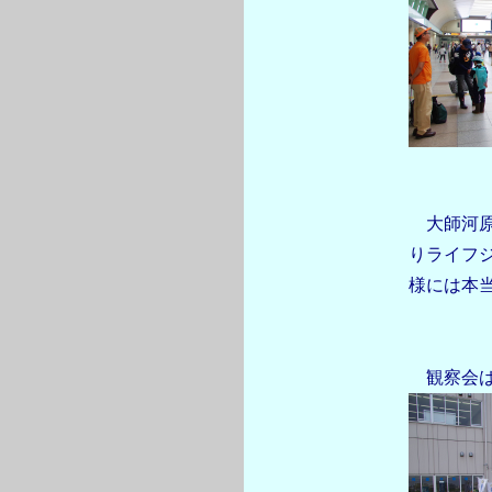
大師河原
りライフ
様には本
観察会は