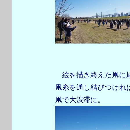
絵を描き終えた凧に尾
凧糸を通し結びつけれ
凧で大渋滞に。