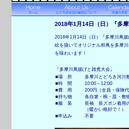
2018年1月14日（日）『
2018年1月14日（日）『多摩川
絵を描いてオリジナル和凧を多摩川
を味わいます！
『多摩川凧揚げと雑煮大会』
■場 所
多摩川とどろき河川
■時 間
10:00～12:00
■費 用
200円（全員・保険
■持ち物
各自箸・椀・皿・敷
■服 装
長袖 長ズボン着用
（暖かい格好で！）
■申込み
不要