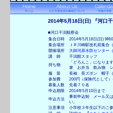
2014年5月18日(日) 『
■河口干潟観察会
集合日時
2014年5月18日(日) 9時
集合場所
ＪＲ川崎駅改札前集合
開催場所
大師河原水防センター
講 師
干潟館スタッフ
「どろんこ」になりま
持ち物
箸 お弁当 飲み物 
服 装
長袖 長ズボン 帽子
参加費
200円（保険代として
募集人数
先着７０名
申込期限
2014年5月10日まで
事前申込制 メール又
申込方法
い。
注意事項
小学校３年生以下のご