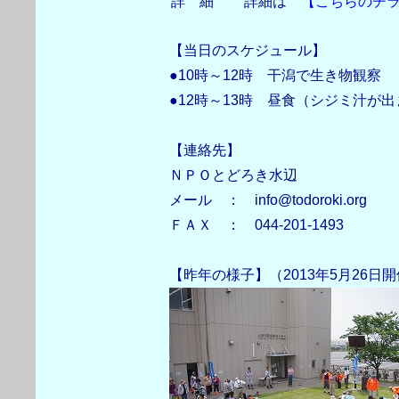
詳 細
詳細は
【こちらのチ
【当日のスケジュール】
●10時～12時 干潟で生き物観察
●12時～13時 昼食（シジミ汁が
【連絡先】
ＮＰＯとどろき水辺
メール ： info@todoroki.org
ＦＡＸ ： 044-201-1493
【昨年の様子】（2013年5月26日