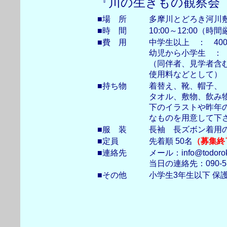
『川の生きもの観察会
■場 所
多摩川とどろき河川
■時 間
10:00～12:00（時
■費 用
中学生以上 ： 40
幼児から小学生 ： 
（同伴者、見学者含
使用料などとして）
■持ち物
着替え、靴、帽子、
タオル、敷物、飲み
下のイラストや昨年
なものを用意して下
■服 装
長袖 長ズボン着用
■定員
先着順 50名
（募集終
■連絡先
メール：info@todoroki
当日の連絡先：090-5
■その他
小学生3年生以下 保