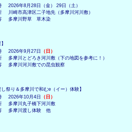
時
2026年8月28日（金） 29日（土）
所
川崎市高津区二子地先（多摩川河川敷）
容
多摩川野草 草木染
察】
時
2026年9月27日
（日）
所
多摩川とどろき河川敷（下の地図を参考に！）
容
多摩川河川敷での昆虫観察
渡し祭り＆多摩川で和むe（イー）体験】
時
2026年10月4日
（日）
所
多摩川丸子橋下河川敷
容
多摩川渡し体験 他