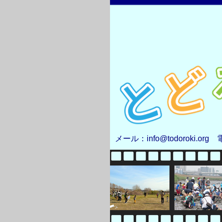
メール：info@todoroki.org 