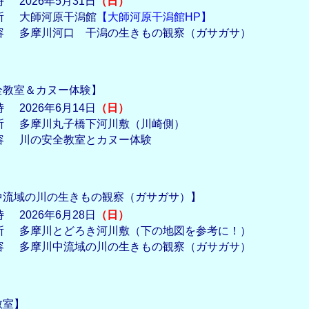
時
2026年5月31日
（日）
所
大師河原干潟館
【大師河原干潟館HP】
容
多摩川河口 干潟の生きもの観察（ガサガサ）
全教室＆カヌー体験】
時
2026年6月14日
（日）
所
多摩川丸子橋下河川敷（川崎側）
容
川の安全教室とカヌー体験
中流域の川の生きもの観察（ガサガサ）】
時
2026年6月28日
（日）
所
多摩川とどろき河川敷（下の地図を参考に！）
容
多摩川中流域の川の生きもの観察（ガサガサ）
教室】