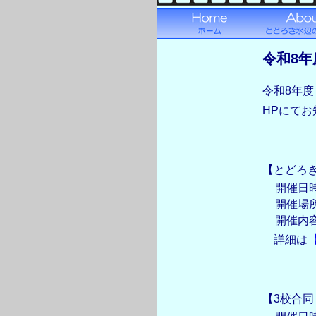
令和8年
令和8年
HPにて
【とどろ
開催日
開催場
開催内
詳細は
【3校合