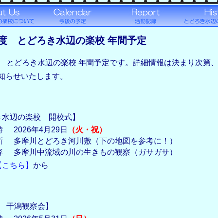
度 とどろき水辺の楽校 年間予定
度 とどろき水辺の楽校 年間予定です。詳細情報は決まり次第
お知らせいたします。
き水辺の楽校 開校式】
時
2026年4月29日
（火・祝）
所
多摩川とどろき河川敷（下の地図を参考に！）
容
多摩川中流域の川の生きもの観察（ガサガサ）
【こちら】
から
同 干潟観察会】