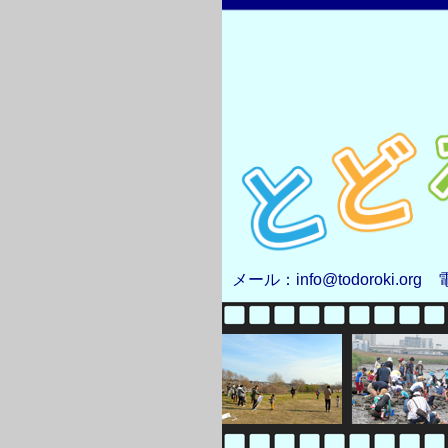
メール：info@todoroki.org 